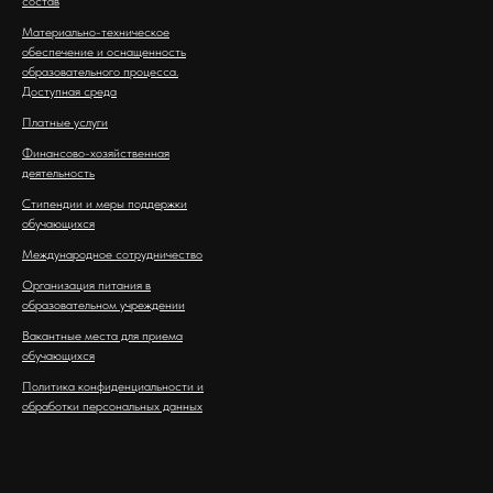
состав
Материально-техническое
обеспечение и оснащенность
образовательного процесса.
Доступная среда
Платные услуги
Финансово-хозяйственная
деятельность
Стипендии и меры поддержки
обучающихся
Международное сотрудничество
Организация питания в
образовательном учреждении
Вакантные места для приема
обучающихся
Политика конфиденциальности и
обработки персональных данных