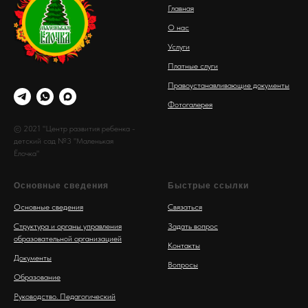
Главная
О нас
Услуги
Платные слуги
Правоустанавливающие документы
Фотогалерея
© 2021 "Центр развития ребенка -
детский сад №3 "Маленькая
Ёлочка"
Основные сведения
Быстрые ссылки
Основные сведения
Связаться
Структура и органы управления
Задать вопрос
образовательной организацией
Контакты
Документы
Вопросы
Образование
Руководство. Педагогический