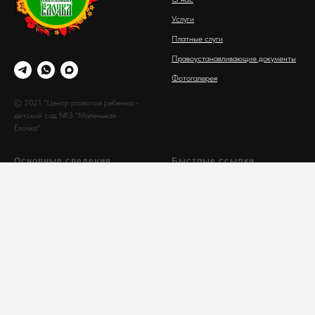
Услуги
Платные слуги
Правоустанавливающие документы
Фотогалерея
© 2021 "Центр развития ребенка -
детский сад №3 "Маленькая
Ёлочка"
Основные сведения
Быстрые ссылки
Основные сведения
Связаться
Структура и органы управления
Задать вопрос
образовательной организацией
Контакты
Документы
Вопросы
Образование
Руководство. Педагогический
состав
Материально-техническое