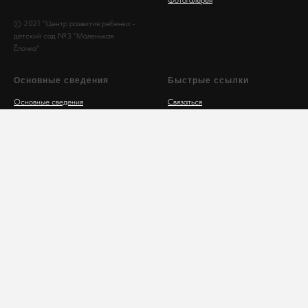
© 2021 "Центр развития ребенка -
детский сад №3 "Маленькая
Ёлочка"
Основные сведения
Быстрые ссылки
Основные сведения
Связаться
Структура и органы управления
Задать вопрос
образовательной организацией
Контакты
Документы
Вопросы
Образование
Руководство. Педагогический
состав
Материально-техническое
обеспечение и оснащенность
образовательного процесса.
Доступная среда
Платные услуги
Финансово-хозяйственная