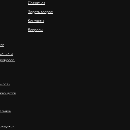
Связаться
Задать вопрос
Контакты
Вопросы
тав
чение и
роцесса.
ьность
чающихся
ельном
чающихся