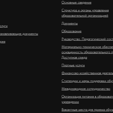
Основные сведения
Структура и органы управления
образовательной организацией
Документы
слуги
Образование
анавливающие документы
Руководство. Педагогический сос
рея
Материально-техническое обеспе
оснащенность образовательного п
Доступная среда
Платные услуги
Финансово-хозяйственная деятел
Стипендии и меры поддержки обу
Международное сотрудничество
Организация питания в образоват
учреждении
Вакантные места для приема обу