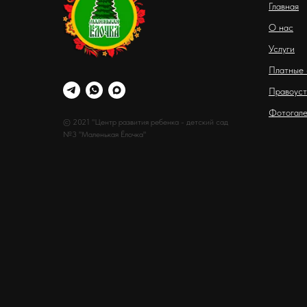
Главная
О нас
Услуги
Платные 
Правоуст
Фотогале
© 2021 "Центр развития ребенка - детский сад
№3 "Маленькая Ёлочка"