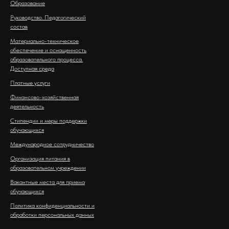
Образование
Руководство. Педагогический
состав
Материально-техническое
обеспечение и оснащенность
образовательного процесса.
Доступная среда
Платные услуги
Финансово-хозяйственная
деятельность
Стипендии и меры поддержки
обучающихся
Международное сотрудничество
Организация питания в
образовательном учреждении
Вакантные места для приема
обучающихся
Политика конфиденциальности и
обработки персональных данных