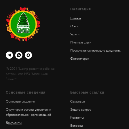
Навигация
Главная
О нас
Услуги
Платные слуги
Правоустанавливающие документы
Фотогалерея
© 2021 "Центр развития ребенка -
детский сад №3 "Маленькая
Ёлочка"
Основные сведения
Быстрые ссылки
Основные сведения
Связаться
Структура и органы управления
Задать вопрос
образовательной организацией
Контакты
Документы
Вопросы