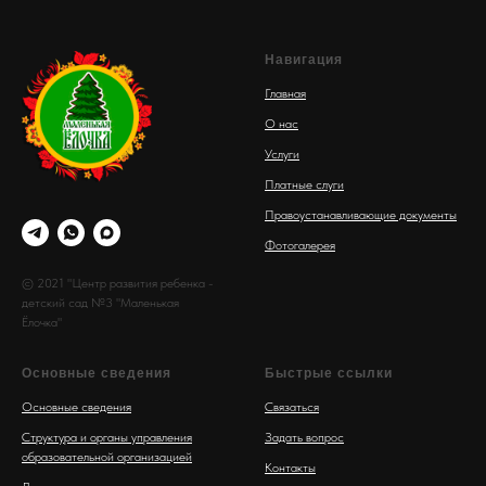
Навигация
Главная
О нас
Услуги
Платные слуги
Правоустанавливающие документы
Фотогалерея
© 2021 "Центр развития ребенка -
детский сад №3 "Маленькая
Ёлочка"
Основные сведения
Быстрые ссылки
Основные сведения
Связаться
Структура и органы управления
Задать вопрос
образовательной организацией
Контакты