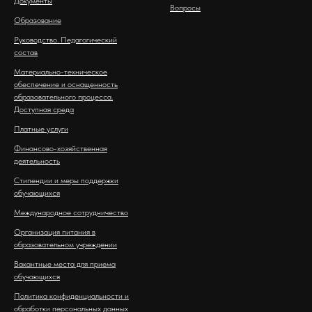
Документы
Вопросы
Образование
Руководство. Педагогический
состав
Материально-техническое
обеспечение и оснащенность
образовательного процесса.
Доступная среда
Платные услуги
Финансово-хозяйственная
деятельность
Стипендии и меры поддержки
обучающихся
Международное сотрудничество
Организация питания в
образовательном учреждении
Вакантные места для приема
обучающихся
Политика конфиденциальности и
обработки персональных данных