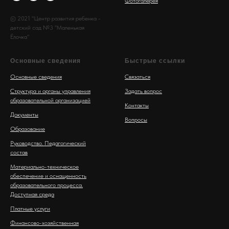
Фотогалерея
© 2021 "Центр развития ребенка -
детский сад №3 "Маленькая
Ёлочка"
Основные сведения
Быстрые ссылки
Основные сведения
Связаться
Структура и органы управления
Задать вопрос
образовательной организацией
Контакты
Документы
Вопросы
Образование
Руководство. Педагогический
состав
Материально-техническое
обеспечение и оснащенность
образовательного процесса.
Доступная среда
Платные услуги
Финансово-хозяйственная