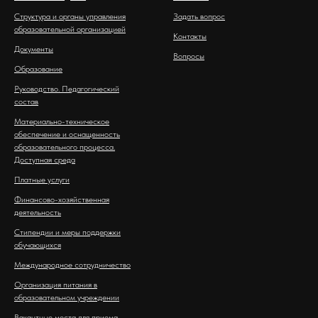
Структура и органы управления
Задать вопрос
образовательной организацией
Контакты
Документы
Вопросы
Образование
Руководство. Педагогический
состав
Материально-техническое
обеспечение и оснащенность
образовательного процесса.
Доступная среда
Платные услуги
Финансово-хозяйственная
деятельность
Стипендии и меры поддержки
обучающихся
Международное сотрудничество
Организация питания в
образовательном учреждении
Вакантные места для приема