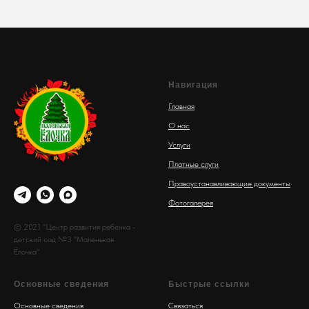
Навигация
Главная
О нас
Услуги
Платные слуги
Правоустанавливающие документы
Фотогалерея
© 2021 "Центр развития ребенка -
детский сад №3 "Маленькая
Ёлочка"
Основные сведения
Быстрые ссылки
Основные сведения
Связаться